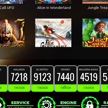
Call UFO
Alice in Wonderland
Jungle Trea
Baahubali
Four Gentlemanly
Jack and 
Flowers
Beanstal
NG
MALAYSIA
SG METRO
SYDNEY
MALAYSIA SIANG
7218
9123
7440
4519
5
70
7/8/2026
7/8/2026
7/8/2026
7/8/2026
7