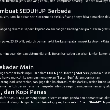
ik bermain, jenis slot yang cocok, dan “campuran strategi” seperti layaknya b
embuat SEDUHJP Berbeda
usim, kami hadirkan seri slot tematik eksklusif yang hanya bisa dimainkan dal
an yang dikemas seperti kejutan dalam cangkir. Kadang berupa putaran grat
 pukul 23.59 WIB, seluruh pemain aktif berkesempatan masuk ke
Room Mistis
 mingguan dengan sistem nilai unik. Bukan hanya berdasarkan jumlah kemenang
ekadar Main
uga tempat berkumpul. Di dalam fitur
Ngopi Bareng Slotters
, pemain bisa 
ng hanya muncul jika pemain menemukan “Easter Egg” dalam permainan.
tang dari keberanian, tapi juga dari kolaborasi. Maka dari itu, setiap bulan
n pemain untuk bersama-sama menyeduh ide-ide segar demi permainan yang le
 dan Kopi Panas
lah fondasi. SEDUHJP mengadopsi sistem enkripsi ganda dan pemantauan akti
 — dilindungi dengan lapisan teknologi yang kami sebut
Foam Shield™
, lay