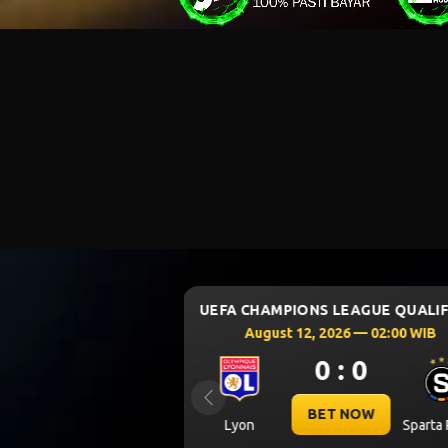
Night Bar
Fa
Fireworks
Lege
UEFA CHAMPIONS LEAGUE QUALIF
August 11, 2026 — 22:59 WIB
0 : 0
Previous
BET NOW
Union 
Bodo Glimt
Gill