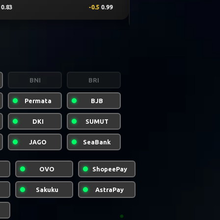
0
0.94
0.00
0.82
BNI
BRI
Permata
BJB
DKI
SUMUT
JAGO
SeaBank
OVO
ShopeePay
Sakuku
AstraPay