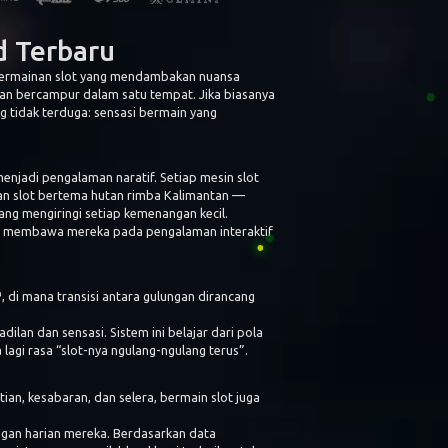
d Terbaru
 permainan slot yang mendambakan nuansa
an bercampur dalam satu tempat. Jika biasanya
g tidak terduga: sensasi bermain yang
menjadi pengalaman naratif. Setiap mesin slot
kan slot bertema hutan rimba Kalimantan —
ng mengiringi setiap kemenangan kecil.
yang membawa mereka pada pengalaman interaktif
™
, di mana transisi antara gulungan dirancang
ilan dan sensasi. Sistem ini belajar dari pola
agi rasa “slot-nya ngulang-ngulang terus”.
an, kesabaran, dan selera, bermain slot juga
ngan harian mereka. Berdasarkan data