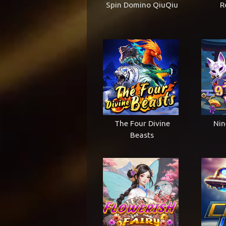
Spin Domino QiuQiu
R
The Four Divine
Nin
Beasts