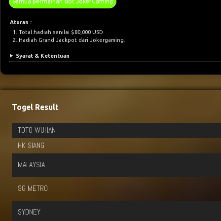
Semua permainan slot JokerGaming
Aturan :
Total hadiah senilai $80,000 USD.
Hadiah Grand Jackpot dari Jokergaming.
Syarat & Ketentuan
Togel Result
TOTO WUHAN
HK SIANG
MALAYSIA
SG METRO
SYDNEY