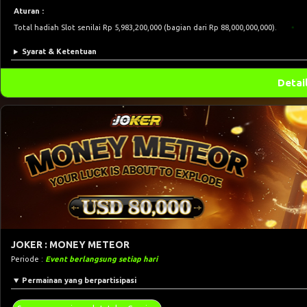
Aturan :
Total hadiah Slot senilai Rp 5,983,200,000 (bagian dari Rp 88,000,000,000).
Syarat & Ketentuan
Detai
JOKER : MONEY METEOR
Periode :
Event berlangsung setiap hari
Permainan yang berpartisipasi