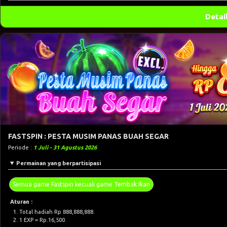
Detai
FASTSPIN : PESTA MUSIM PANAS BUAH SEGAR
Periode :
1 Juli - 31 Agustus 2026
Permainan yang berpartisipasi
Semua game Fastspin kecuali game Tembak Ikan
Aturan :
Total hadiah Rp 888,888,888.
1 EXP = Rp.16,500.