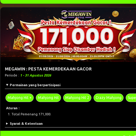
MEGAWIN : PESTA KEMERDEKAAN GACOR
Periode :
1 - 31 Agustus 2026
Permainan yang berpartisipasi
Mahjong Hit +
Mahjong Hit
Mahjong Hit 2
Crazy Mahjong
Supe
Aturan :
Total Pemenang 171,000.
Syarat & Ketentuan